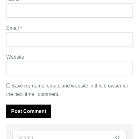
Email
*
Website
Save my name, email, and website in this browser for
the next time I comment.
Search