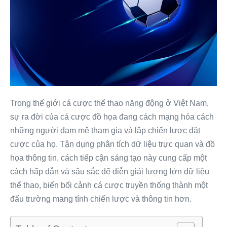
Trong thế giới cá cược thể thao năng động ở Việt Nam,
sự ra đời của cá cược đồ họa đang cách mạng hóa cách
những người đam mê tham gia và lập chiến lược đặt
cược của họ. Tận dụng phân tích dữ liệu trực quan và đồ
họa thông tin, cách tiếp cận sáng tạo này cung cấp một
cách hấp dẫn và sâu sắc để diễn giải lượng lớn dữ liệu
thể thao, biến bối cảnh cá cược truyền thống thành một
đấu trường mang tính chiến lược và thông tin hơn.