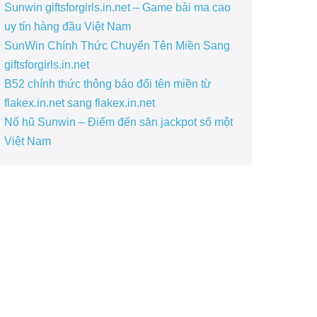
Sunwin giftsforgirls.in.net – Game bài ma cao
uy tín hàng đầu Việt Nam
SunWin Chính Thức Chuyển Tên Miền Sang
giftsforgirls.in.net
B52 chính thức thông báo đổi tên miền từ
flakex.in.net sang flakex.in.net
Nổ hũ Sunwin – Điểm đến săn jackpot số một
Việt Nam