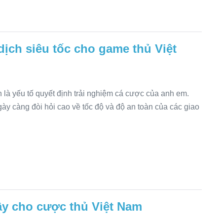
dịch siêu tốc cho game thủ Việt
nh là yếu tố quyết định trải nghiệm cá cược của anh em.
ày càng đòi hỏi cao về tốc độ và độ an toàn của các giao
cậy cho cược thủ Việt Nam