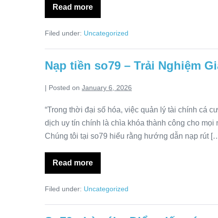
Read more
SO79
Chính
Thức:
Filed under:
Uncategorized
Thông
Báo
Chuyển
Đổi
Nạp tiền so79 – Trải Nghiệm G
Sang
so79.win
và
|
Posted on
January 6, 2026
Cảnh
Báo
so79.info
“Trong thời đại số hóa, việc quản lý tài chính cá 
Giả
Mạo
dịch uy tín chính là chìa khóa thành công cho mọ
Chúng tôi tại so79 hiểu rằng hướng dẫn nạp rút [
Read more
Nạp
tiền
so79
Filed under:
Uncategorized
–
Trải
Nghiệm
Giao