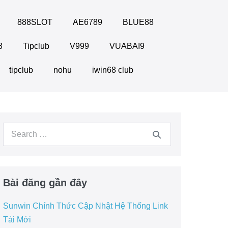
888SLOT
AE6789
BLUE88
8
Tipclub
V999
VUABAI9
tipclub
nohu
iwin68 club
Search
for:
Bài đăng gần đây
Sunwin Chính Thức Cập Nhật Hệ Thống Link
Tải Mới