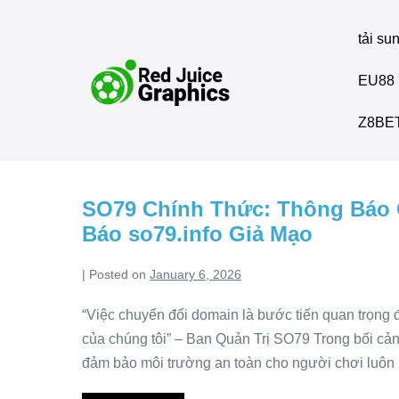
Skip
to
tải su
content
EU88
Z8BE
SO79 Chính Thức: Thông Báo 
Báo so79.info Giả Mạo
|
Posted on
January 6, 2026
“Việc chuyển đổi domain là bước tiến quan trọng 
của chúng tôi” – Ban Quản Trị SO79 Trong bối cản
đảm bảo môi trường an toàn cho người chơi luôn 