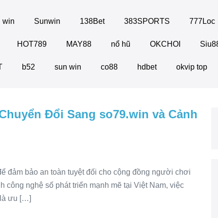
n win
Sunwin
138Bet
383SPORTS
777Loc
HOT789
MAY88
nổ hũ
OKCHOI
Siu8
T
b52
sun win
co88
hdbet
okvip top
Chuyển Đổi Sang so79.win và Cảnh
để đảm bảo an toàn tuyệt đối cho cộng đồng người chơi
h công nghệ số phát triển mạnh mẽ tại Việt Nam, việc
là ưu […]