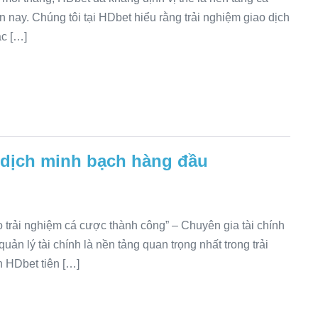
n nay. Chúng tôi tại HDbet hiểu rằng trải nghiệm giao dịch
ác […]
 dịch minh bạch hàng đầu
ho trải nghiệm cá cược thành công” – Chuyên gia tài chính
ản lý tài chính là nền tảng quan trọng nhất trong trải
h HDbet tiên […]