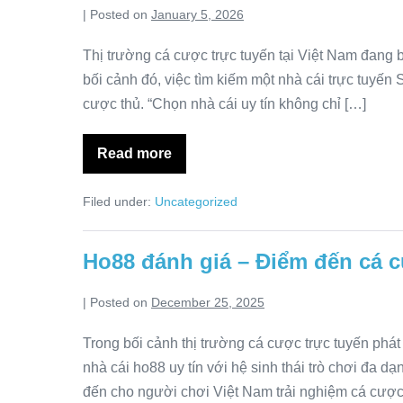
cho
|
Posted on
January 5, 2026
game
thủ
Việt
Thị trường cá cược trực tuyến tại Việt Nam đang 
bối cảnh đó, việc tìm kiếm một nhà cái trực tuyến 
cược thủ. “Chọn nhà cái uy tín không chỉ […]
Read more
Sut88
nhà
cái
Filed under:
Uncategorized
–
Điểm
đến
tin
Ho88 đánh giá – Điểm đến cá 
cậy
cho
cược
|
Posted on
December 25, 2025
thủ
Việt
Nam
Trong bối cảnh thị trường cá cược trực tuyến phát
nhà cái ho88 uy tín với hệ sinh thái trò chơi đa 
đến cho người chơi Việt Nam trải nghiệm cá cược