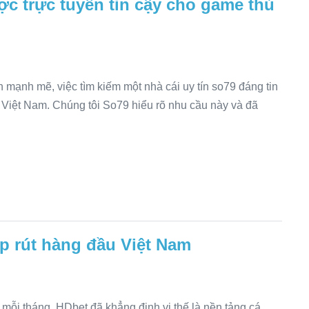
ợc trực tuyến tin cậy cho game thủ
n mạnh mẽ, việc tìm kiếm một nhà cái uy tín so79 đáng tin
 Việt Nam. Chúng tôi So79 hiểu rõ nhu cầu này và đã
p rút hàng đầu Việt Nam
mỗi tháng, HDbet đã khẳng định vị thế là nền tảng cá